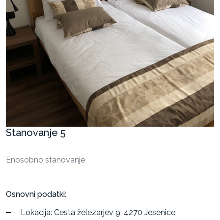
Stanovanja
Razvoj
projektov
za
oddajo
in
prodajo
Stanovanje 5
Enosobno stanovanje
Osnovni podatki:
Lokacija: Cesta železarjev 9, 4270 Jesenice