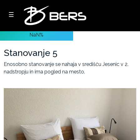
☰
Podjetje
NaN%
Oddaja
lastnih
Stanovanje 5
nepremičnin
Enosobno stanovanje se nahaja v središču Jesenic v 2.
nadstropju in ima pogled na mesto.
-
Poslovni
prostori
-
Skladiščni
prostori
-