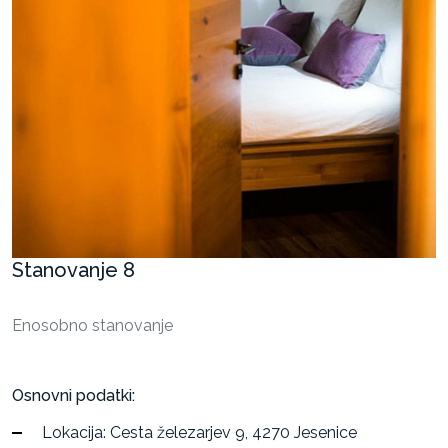
Stanovanja
Razvoj
projektov
za
oddajo
in
prodajo
Stanovanje 8
Enosobno stanovanje
Osnovni podatki:
Lokacija: Cesta železarjev 9, 4270 Jesenice