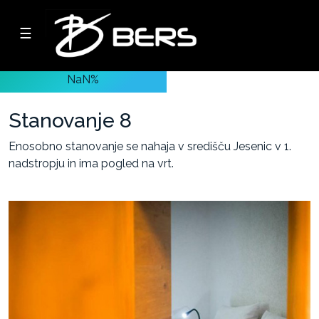
☰
Podjetje
NaN%
Oddaja
lastnih
Stanovanje 8
nepremičnin
Enosobno stanovanje se nahaja v središču Jesenic v 1.
nadstropju in ima pogled na vrt.
-
Poslovni
prostori
-
Skladiščni
prostori
-